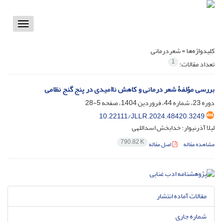
Toggle
vigation
کلیدواژه‌ها =
شعردرمانی
1
تعداد مقالات:
بررسی مؤلفۀ شعر درمانی و کاهش ناامیدی در پنج گنج نظامی
دوره 23، شماره 44، فروردین 1404، صفحه
5-28
10.22111/JLLR.2024.48420.3249
لیلا آذرنیوار؛ خدابخش اسداللهی
790.82 K
مشاهده مقاله
اصل مقاله
مقالات آماده انتشار
شماره جاری