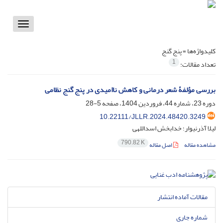
Toggle
vigation
کلیدواژه‌ها =
پنج گنج
1
تعداد مقالات:
بررسی مؤلفۀ شعر درمانی و کاهش ناامیدی در پنج گنج نظامی
دوره 23، شماره 44، فروردین 1404، صفحه
5-28
10.22111/JLLR.2024.48420.3249
لیلا آذرنیوار؛ خدابخش اسداللهی
790.82 K
مشاهده مقاله
اصل مقاله
مقالات آماده انتشار
شماره جاری