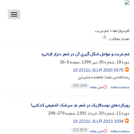
Toggle
vigation
کلیدواژه‌ها =
غم غربت
4
تعداد مقالات:
غم غربت و عوامل شکل گیری آن در شعر «نزار قبانی»
دوره 18، شماره 35، مهر 1399، صفحه
9-26
10.22111/JLLR.2020.5575
رضا افخمی عقدا؛ فاطمه جمشیدی
784.19 K
مشاهده مقاله
اصل مقاله
رویکردهای نوستالژیک در شعر م. سرشک (شفیعی کدکنی)
دوره 11، شماره 20، خرداد 1392، صفحه
279-298
10.22111/JLLR.2013.1034
211.82 K
مشاهده مقاله
اصل مقاله