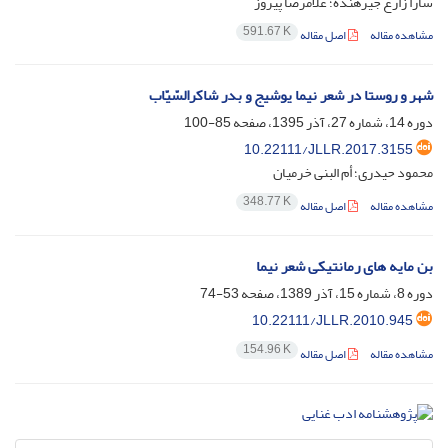
سارا زارع جیرهنده؛ غلامرضا پیروز
591.67 K
مشاهده مقاله
اصل مقاله
شهر و روستا در شعر نیما یوشیج و بدر شاکرالسّیّاب
دوره 14، شماره 27، آذر 1395، صفحه
85-100
10.22111/JLLR.2017.3155
محمود حیدری؛ أم البنی خرمیان
348.77 K
مشاهده مقاله
اصل مقاله
بن مایه های رمانتیکی شعر نیما
دوره 8، شماره 15، آذر 1389، صفحه
53-74
10.22111/JLLR.2010.945
154.96 K
مشاهده مقاله
اصل مقاله