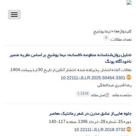
Toggle
vigation
کلیدواژه‌ها =
نیما یوشیج
4
تعداد مقالات:
تحلیل روان‌شناسانه منظومه «افسانه» نیما یوشیج بر اساس نظریه ضمیر
ناخودآگاه یونگ
مقالات آماده انتشار، پذیرفته شده، انتشار آنلاین از تاریخ
30 اردیبهشت 1404
10.22111/JLLR.2025.50464.3301
رضا قنبری عبدالملکی
1.16 M
مشاهده مقاله
اصل مقاله
جلوه هایی از عشق مدرن در شعر رمانتیک معاصر
دوره 15، شماره 28، خرداد 1396، صفحه
117-140
10.22111/JLLR.2018.3732