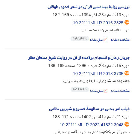
بررسی روابط بینامتنی قرآن در شعر فدوی طوقان
دوره 13، شماره 25، آذر 1394، صفحه
169-182
10.22111/JLLR.2016.2325
عزت ملاابراهیمی؛ محمد سالمی
497.94 K
مشاهده مقاله
اصل مقاله
جریان زمان و انسجام برآمده از آن در روایت شیخ صنعان عطار
دوره 15، شماره 28، خرداد 1396، صفحه
169-186
10.22111/JLLR.2018.3735
معصومه منتشلو؛ پارسا یعقوبی جنبه سرایی
423.43 K
مشاهده مقاله
اصل مقاله
غیاب امر بدنی در منظومۀ خسرو و شیرین نظامی
دوره 21، شماره 41، مهر 1402، صفحه
171-188
10.22111/JLLR.2022.41822.3048
پیمان کریمی کاکاوند؛ علی حیدری؛ قاسم صحرائی