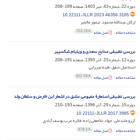
دوره 22، شماره 43، مهر 1403، صفحه
189-208
10.22111/JLLR.2023.46356.3185
ارکان عبدالله محمود؛ تیمور مالمیر
703.28 K
مشاهده مقاله
اصل مقاله
بررسی تطبیقی مدایح سعدی و ویلیام شکسپیر
دوره 12، شماره 23، آذر 1393، صفحه
191-208
اسماعیل شفق؛ طیبه میرزایی
502.56 K
مشاهده مقاله
اصل مقاله
بررسی تطبیقی استعارة مفهومی عشق در اشعار ابن فارض و سلطان ولد
دوره 15، شماره 29، آذر 1396، صفحه
193-210
10.22111/JLLR.2017.3985
آرزو ماندعلی؛ جواد غلامعلی زاده؛ فائزه عرب یوسف آبادی
978.5 K
مشاهده مقاله
اصل مقاله