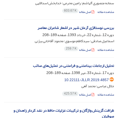
سمانه منصوری آلهاشم؛ رامین محرمی؛ خدابخش اسداللهی
603.67 K
مشاهده مقاله
اصل مقاله
بررسی نوستالژی آرمان شهر در اشعار شاعران معاصر
دوره 12، شماره 22، خرداد 1393، صفحه
189-208
اسماعیل صادقی؛ سیدکاظم موسوی؛ محمود آقاخانی بیژنی
259.7 K
مشاهده مقاله
اصل مقاله
تحلیل ارجاعات بینامتنی و فرامتنی در تمثیل‌های صائب
دوره 17، شماره 33، مهر 1398، صفحه
189-208
10.22111/JLLR.2019.4857
جلال عباسی؛ محمد آهی
425.57 K
مشاهده مقاله
اصل مقاله
ظرافت گزینش واژگان و ترکیبات غزلیات حافظ در نقد کردار زاهدان و
صوفیان