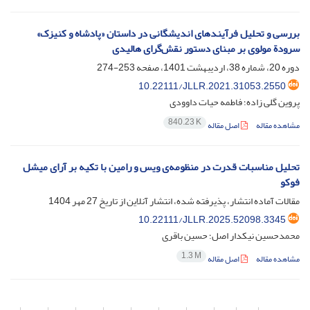
بررسی و تحلیل فرآیندهای اندیشگانی در داستان «پادشاه و کنیزک»
سرودة مولوی بر مبنای دستور نقش‌گرای هالیدی
دوره 20، شماره 38، اردیبهشت 1401، صفحه
253-274
10.22111/JLLR.2021.31053.2550
پروین گلی زاده؛ فاطمه حیات داوودی
840.23 K
مشاهده مقاله
اصل مقاله
تحلیل مناسبات قدرت در منظومه‌ی ویس و رامین با تکیه بر آرای میشل
فوکو
مقالات آماده انتشار، پذیرفته شده، انتشار آنلاین از تاریخ
27 مهر 1404
10.22111/JLLR.2025.52098.3345
محمدحسین نیکدار اصل؛ حسین باقری
1.3 M
مشاهده مقاله
اصل مقاله