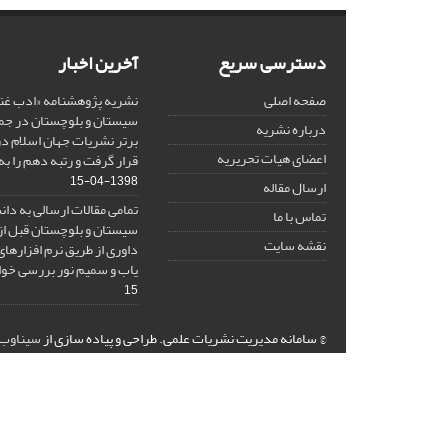
دسترسی سریع
آخرین اخبار
صفحه اصلی
نشریه پژوهشنامه «ادب غنا
درباره نشریه
برتر نشریات جهان اسلام در
اعضای هیات تحریریه
قرار گرفت و رتبه دهم را ب
1398-04-15
ارسال مقاله
تمامی مقالات ارسالی به دا
تماس با ما
سیستان و بلوچستان قبل از 
نقشه سایت
داوری از طریق نرم افزارها
یاب و سمیم نور بررسی خو
15
© سامانه مدیریت نشریات علمی.
طراحی و پیاده سازی از
سیناوب