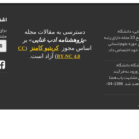
اشت
برای
یی» دانشگاه
دسترسی به مقالات مجله
مشت
سیستان و بلوچستان در جمع 10 مجله دارای رتبه
«
پژوهشنامه ادب غنایی
» بر
 حوزه علوم انسانی
اساس مجوز
کریتیو کامنز
CC
(
ه خود اختصاص داد.
) آزاد است.
BY-NC 4.0
نشگاه دانشگاه
ورود به فرآیند
ی مشابهت یاب همتا
اهند شد.
1398-04-