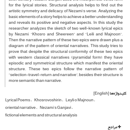
for the lyrical stories. Structural analysis helps to find out the
artistic symmetry and delicacy of Nezami’s verse. Analyzing the
basic elements of a story helps to achieve a better understanding
and reveals its positive and negative aspects. In this study the
researcher analyzes the sketch of two well-known lyrical epics
by Nezami, “Khosro and Sheereen” and “Leili and Majnoon”.
Then the narrative pattern of these two epics were drawn plus a
diagram of the pattern of oriental narratives. This study tries to
prove that despite the structural conformity of these two epics
with western classical narratives (pyramidal form), they have
episodic and symmetrical structure which manifest the oriental
structure. These two epics follow the narrative pattern of
“selection-travel-return and narrative”; besides their structure is
more semantic than narrative.
کلیدواژه‌ها
[English]
Lyrical Poems
Khosrovoshirin
Leyli o Majnoun
oriental narrative
Nezami’s Ganjavi
fictional elements and structural analysis
مراجع