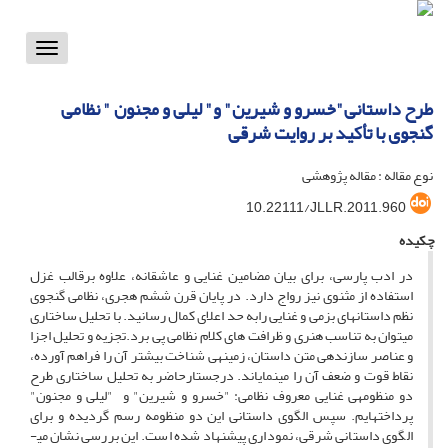
Toggle
vigation
طرح داستانی"خسرو و شیرین" و" لیلی و مجنون " نظامی
گنجوی با تأکید بر روایت شرقی
نوع مقاله : مقاله پژوهشی
10.22111/JLLR.2011.960
چکیده
در ادب پارسی، برای بیان مضامین غنایی و عاشقانه، علاوه برقالب غزل
استفاده از مثنوی نیز رواج دارد. در پایان قرن ششم هجری، نظامی گنجوی
نظم داستان­های بزمی و غنایی رابه حد اعلای کمال رسانید. با تحلیل ساختاری
می­توان به تناسب هنری و ظرافت های کلام نظامی پی برد.تجزیه و تحلیل اجزا
و عناصر سازنده­ی متن داستان، زمینه­ی شناخت بیشتر آن را فراهم ­آورده،
نقاط قوت و ضعف آن را می­نمایاند. درجستارحاضر به تحلیل ساختاری طرح
دو منظومه­ی غنایی معروف نظامی: "خسرو و شیرین" و "لیلی و مجنون"
پرداخته­ایم. سپس الگوی داستانی این دو منظومه رسم گردیده و برای
الگوی داستانی شرقی، نموداری پیشنهاد شده است. این بررسی نشان می­