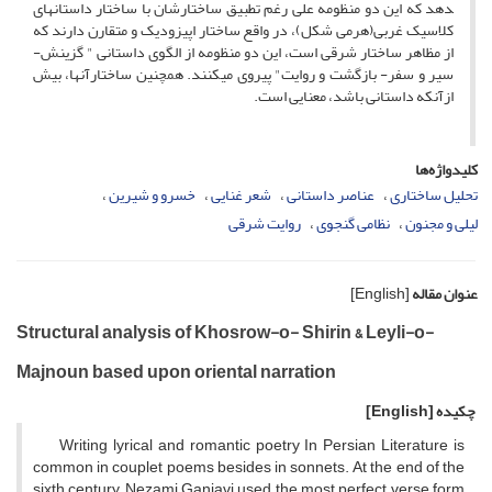
دهد که این دو منظومه علی رغم تطبیق ساختارشان با ساختار داستان­های
کلاسیک غربی(هرمی شکل)، در واقع ساختار اپیزودیک و متقارن دارند که
از مظاهر ساختار شرقی است، این دو منظومه از الگوی داستانی " گزینش-
سیر و سفر- بازگشت و روایت" پیروی می­کنند. همچنین ساختارآنها، بیش
ازآنکه داستانی باشد، معنایی است.
کلیدواژه‌ها
تحلیل ساختاری
عناصر داستانی
شعر غنایی
خسرو و شیرین
لیلی و مجنون
نظامی گنجوی
روایت شرقی
عنوان مقاله
[English]
Structural analysis of Khosrow-o- Shirin & Leyli-o-
Majnoun based upon oriental narration
چکیده
[English]
Writing lyrical and romantic poetry In Persian Literature is
common in couplet poems besides in sonnets. At the end of the
sixth century, Nezami Ganjavi used the most perfect verse form