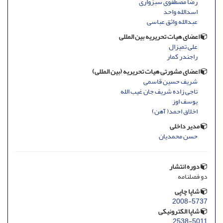
رضا مصطفوی سبزواری
اسدالله واحد
عبدالله واثق عباسی
اعضای هیات تحریریه بین المللی
علی تمیزال
راجندر کمار
اعضای مشورتی هیات تحریریه (بین المللی)
شریف حسین قاسمی
تاجی زاده شریف جان غیب الله
یوسف اوز
اخلاق احمد( آهن)
مدیر داخلی
حسن محمدیان
دوره انتشار
دو فصلنامه
شاپا چاپی
2008-5737
شاپا الکترونیکی
2538-5011