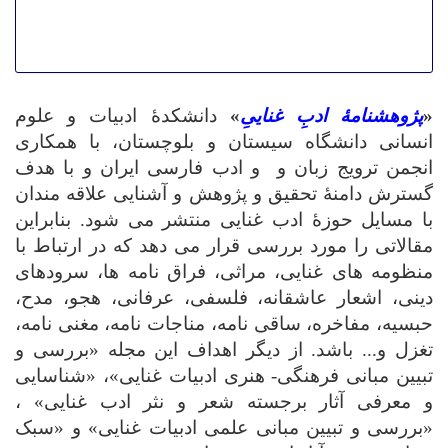
«
پژوهشنامۀ ادبِ غناییِ
»
دانشکدۀ ادبیات و علوم
انسانی دانشگاه سیستان و بلوچستان، با همکاری
انجمن ترویج زبان و و ادب فارسی ایران و با هدف
گسترش دامنۀ تحقیق و پژوهش و آشنایی علاقه مندان
با مسایل حوزۀ ادب غنایی منتشر می شود. بنابراین
مقالاتی را مورد بررسی قرار می دهد که در ارتباط با
منظومه های غنایی، مراثی، فراق نامه ها، سرودهای
دینی، اشعار عاشقانه، فلسفی، عرفانی، هجو، مدح،
حبسیه، مفاخره، ساقی نامه، مناجات نامه، مغنی نامه،
تغزل و... باشد. از دیگر اهداف این مجله «بررسی و
تبیین مبانی فرهنگی- هنری ادبیات غنایی»، «شناسایی
و معرفی آثار برجسته شعر و نثر ادب غنایی» ،
«بررسی و تبیین مبانی علمی ادبیات غنایی» و «سبک