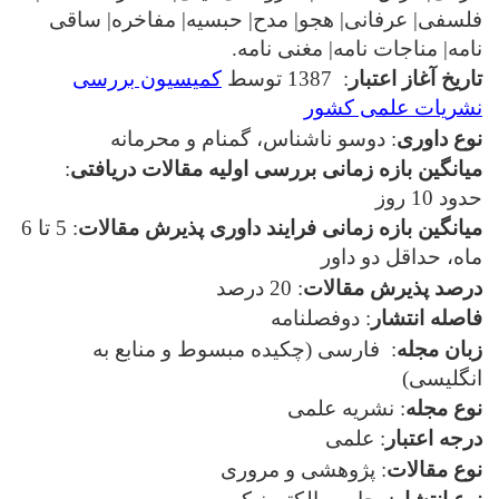
فلسفی| عرفانی| هجو| مدح| حبسیه| مفاخره| ساقی
نامه| مناجات نامه| مغنی نامه.
تاریخ آغاز اعتبار
: 1387 توسط
کمیسیون بررسی
نشریات علمی کشور
نوع داوری
: دوسو ناشناس، گمنام و محرمانه
میانگین بازه زمانی بررسی اولیه مقالات دریافتی
:
حدود 10 روز
میانگین بازه زمانی فرایند داوری پذیرش مقالات
: 5 تا 6
ماه، حداقل دو داور
درصد پذیرش مقالات
: 20 درصد
فاصله انتشار
: دوفصلنامه
زبان مجله
: فارسی (چکیده مبسوط و منابع به
انگلیسی)
نوع مجله
: نشریه علمی
درجه اعتبار
: علمی
نوع مقالات
: پژوهشی و مروری