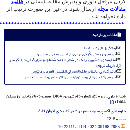
کردن مراحل داوری و پذیرش مقاله بایستی در
قالب
مقالات مجله
ارسال شود. در غیر این صورت ترتیب اثر
داده نخواهد شد.
*******************************************
مقالات پر بازدید
وی‍ژگی زبانی شعر نیما
بررسی ترجمه ی کُردی «زاری» از لیلی و مجنون «نظامی»
مقایسه ی «عشق پدرانه» در شعر « احمد شاملو» و «نزار قبانی»؛ با تکیه بر
آراء «اریک فروم»
تاثیرگذاری حافظ بر ملک الشعرای انگلیس آلفرد لرد تِنِسِن
بررسی تطبیقی لیلی و مجنون نظامی با ترویلس و کرسیده چاسر
شماره جاری:
دوره 23، شماره 45، شهریور 1404، صفحه 5-276 (پاییز و زمستان
1404)
جلوه های اکسپرسیونیسم در شعر کتیبه ی اخوان ثالث
صفحه
5-22
10.22111/JLLR.2024.39198.2955