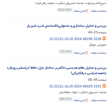
ذبیح اله بیرانوند؛ محمد خسروی شکیب؛ سعید زهره وند
1022.89 K
مشاهده مقاله
اصل مقاله
بررسی و تحلیلِ ساختاری و محتواییِ«افسانه‌ی شبِ» شهریار
صفحه
23-44
10.22111/JLLR.2024.48195.3238
منوچهر جوکار
752.79 K
مشاهده مقاله
اصل مقاله
بررسی و تحلیل نظام هندسی حاکم بر ساختار غزل حافظ (براساس رویکرد
جامعه شناسی دیالکتیکی)
صفحه
45-66
10.22111/JLLR.2024.46429.3191
محمد خسروی شکیب؛ جواد دهقانیان
806.43 K
مشاهده مقاله
اصل مقاله