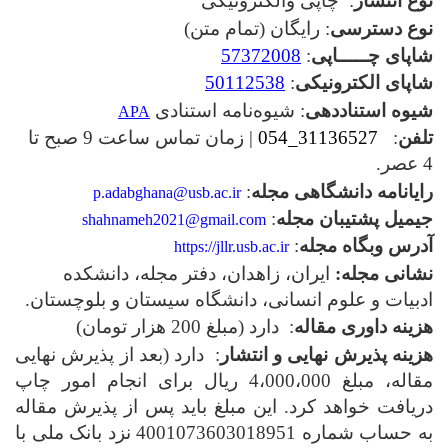
نوع انتشار
: چاپی والکترونیکی
نوع دسترسی
: رایگان (تمام متن)
شاپای چـــــاپی
:
57372008
شاپای الکترونیکی
:
50112538
شیوه استناددهی
: شیوه‌نامه استنادی
APA
تلفن
:
31136527_054
| زمان تماس ساعت 9 صبح تا
4 عصر.
رایانامه دانشگاهی مجله
:
p.adabghana@usb.ac.ir
جیمیل پشتیبان مجله
:
shahnameh2021@gmail.com
آدرس وبگاه مجله
:
https://jllr.usb.ac.ir
نشانی مجله:
ایران، زاهدان، دفتر مجله،
دانشکده
ادبیات و علوم انسانی
،
دانشگاه سیستان و بلوچستان.
هزینه داوری مقاله
: دارد (مبلغ 200 هزار تومان)
هزینه پذیرش نهایی و انتشار
: دارد (بعد از پذیرش نهایی
مقاله، مبلغ 4،000،000 ریال برای انجام امور چاپ
دریافت خواهد کرد. این مبلغ باید پس از پذیرش مقاله
به حساب شماره 4001073603018951 نزد بانک ملی با