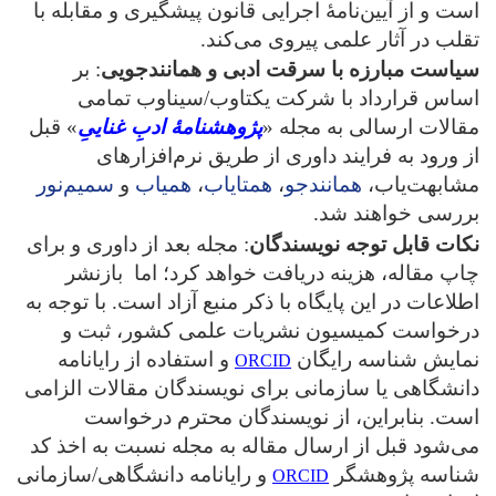
است و از آیین‌نامۀ اجرایی قانون پیشگیری و مقابله با
تقلب در آثار علمی پیروی می‌کند.
سیاست مبارزه با سرقت ادبی و همانندجویی
: بر
اساس قرارداد با شرکت یکتاوب/سیناوب تمامی
مقالات ارسالی به مجله «
پژوهشنامۀ ادبِ غناییِ
» قبل
از ورود به فرایند داوری از طریق نرم‌افزارهای
مشابهت‌یاب،
همانندجو
،
همتایاب
،
همیاب
و
سمیم‌نور
بررسی خواهند شد.
نکات قابل توجه نویسندگان
: مجله بعد از داوری و برای
چاپ مقاله، هزینه دریافت خواهد کرد؛ اما بازنشر
اطلاعات در این پایگاه با ذکر منبع آزاد است. با توجه به
درخواست کمیسیون نشریات علمی کشور، ثبت و
نمایش شناسه رایگان
و استفاده از رایانامه
ORCID
دانشگاهی یا سازمانی برای نویسندگان مقالات الزامی
است. بنابراین، از نویسندگان محترم درخواست
می‌شود قبل از ارسال مقاله به مجله نسبت به اخذ کد
شناسه پژوهشگر
و رایانامه دانشگاهی/سازمانی
ORCID