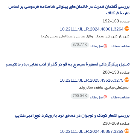
بررسی گفتمان قدرت در خاندان‌های پهلوانی شاهنامة فردوسی بر اساس
نظریة فرکلاف
صفحه
169-192
10.22111/JLLR.2024.48961.3264
شهریار شهرکی؛ عبدا... واثق عباسی؛ عبدالعلی اویسی کهخا
870.77 K
مشاهده مقاله
اصل مقاله
تحلیل پیکرگردانی اسطورۀ سیمرغ به قو در گذر از ادب غنایی به رمانتیسم
صفحه
193-208
10.22111/JLLR.2025.49516.3275
حسینعلی قبادی؛ عاطفه سالاروند
790.04 K
مشاهده مقاله
اصل مقاله
بررسی اشعار کودک و نوجوان در دهه‌ی نود با رویکرد نوع ادبی غنایی
صفحه
209-230
10.22111/JLLR.2024.48857.3259