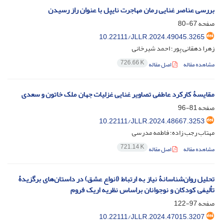
بررسی عناصر غنایی رمان مهاجرت نایپل با عنوان راز رسیدن
صفحه
67-80
10.22111/JLLR.2024.49045.3265
زهرا دهقانی پور؛ احمد شیرخانی
726.66 K
مشاهده مقاله
اصل مقاله
مقایسۀ کارکرد عاطفی تصاویر غنایی غزلیات جهان ملک خاتون و سعدی
صفحه
81-96
10.22111/JLLR.2024.48667.3253
مهتاب رجب زاده؛ فاطمه مدرسی
721.14 K
مشاهده مقاله
اصل مقاله
تحلیل روان‌شناسانۀ نیاز به ارتباط (انواع عشق) در داستان‌های برگزیدۀ
تألیفی کودکان و نوجوانان براساس نظریه اریک فروم
صفحه
97-122
10.22111/JLLR.2024.47015.3207