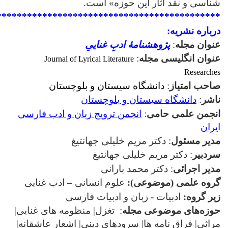
شناسی و نقد آثار این حوزه» است.
********************************************
درباره نشریه
:
عنوان مجله
:
پژوهشنامۀ ادبِ غناییِ
عنوان انگلیسی مجله
:
Journal of Lyrical Literature
Researches
صاحب امتیاز
:
دانشگاه سیستان و بلوچستان
ناشر
:
دانشگاه سیستان و بلوچستان
انجمن علمی حامی
:
انجمن ترویج زبان و ادب فارسی
ایران
مدیر مسئول
: دکتر مریم خلیلی جهانتیغ
سردبیر
: دکتر مریم خلیلی جهانتیغ
مدیر اجرائی
: دکتر محمد بارانی
گروه علمی (موضوعی):
علوم انسانی –
ادب غنایی
زیر گروه:
ادبیات - زبان و ادبیات فارسی
حوزه‌های موضوعی مجله
:
تغزل| منظومه های غنایی|
مراثی| فراق نامه ها| سرودهای دینی| اشعار عاشقانه|