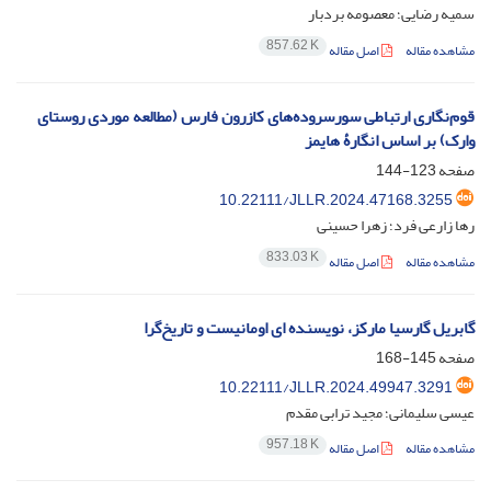
سمیه رضایی؛ معصومه بردبار
857.62 K
مشاهده مقاله
اصل مقاله
قوم‌نگاری ارتباطی سورسروده‌‌های کازرون فارس (مطالعه موردی روستای
وارک) بر اساس انگارۀ هایمز
صفحه
123-144
10.22111/JLLR.2024.47168.3255
رها زارعی فرد؛ زهرا حسینی
833.03 K
مشاهده مقاله
اصل مقاله
گابریل گارسیا مارکز، نویسنده ای اومانیست و تاریخ‌گرا
صفحه
145-168
10.22111/JLLR.2024.49947.3291
عیسی سلیمانی؛ مجید ترابی مقدم
957.18 K
مشاهده مقاله
اصل مقاله