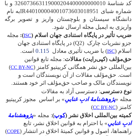
کد شناسۀ 326073663119000204400000000010 و با
شماره شبای IR440100004001073603018951به نام
دانشگاه سیستان و بلوچستان واریز و تصویر برگه
واریزی به ایمیل مجله ارسال شود.
ضریب تأثیر در پایگاه استنادی جهان اسلام (
):
مجله
ISC
جزو نشریات چارک (Q2) در پایگاه استنادی جهان
اسلام (
) با ضریب تأثیری معادل
0.115
است.
ISC
حق‌مؤلف (کپی‌رایت) مقالات
: مجله تابع قوانین
بین‌المللی حق نشر همگانی کرییتیو کامنز (
)
CC BY-NC
است. حق‌مؤلف مقالات از آن نویسندگان است و
نویسندگان مالک و صاحب حق‌مؤلف اثر خود هستند.
نوع دسترسی
: دسترسی آزاد به مقالات
مجله «
پژوهشنامۀ ادبِ غناییِ
» بر اساس مجوز کرییتیو
کامنز (
)
CC BY-NC
کمیته بین‌المللی اخلاق نشر (
کوپ
)
: مجله «
پژوهشنامۀ
ادبِ غناییِ
» با احترام به قوانین اخلاق نشر، تابع
راهنماها، اصول و قوانین کمیتۀ اخلاق در انتشار (
)
COPE