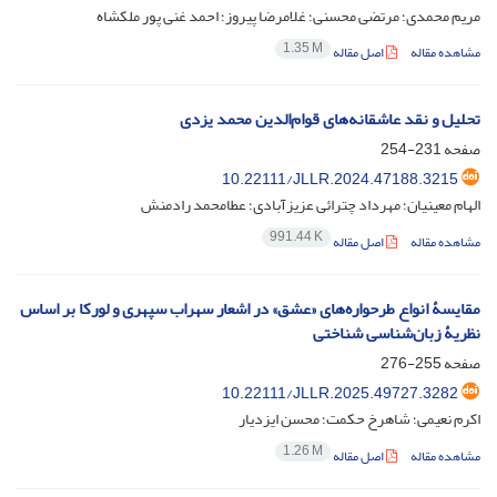
مریم محمدی؛ مرتضی محسنی؛ غلامرضا پیروز؛ احمد غنی پور ملکشاه
1.35 M
مشاهده مقاله
اصل مقاله
تحلیل و نقد عاشقانه‌های قوام‌الدین محمد یزدی
صفحه
231-254
10.22111/JLLR.2024.47188.3215
الهام معینیان؛ مهرداد چترائی عزیزآبادی؛ عطامحمد رادمنش
991.44 K
مشاهده مقاله
اصل مقاله
مقایسۀ انواع طرحواره‌های «عشق» در اشعار سهراب سپهری و لورکا بر اساس
نظریۀ زبان‌شناسی شناختی
صفحه
255-276
10.22111/JLLR.2025.49727.3282
اکرم نعیمی؛ شاهرخ حکمت؛ محسن ایزدیار
1.26 M
مشاهده مقاله
اصل مقاله