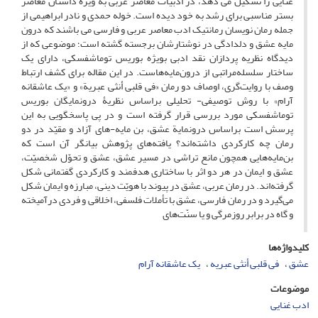
غنایی را تشکیل می دهد، در ادبیات معاصر عربی به ویژه داستان معاصر
بستر مناسبی برای رشد به خود دیده است. خوله حمدی و نادر ابراهیمی از
جمله رمان نویسان رمانتیک ادب معاصر عربی و فارسی می باشند که درون
مایه عشق و دلدادگی در نوشتارشان برجسته گشته است؛ موضوعی که از
دیدگاه نظریه پردازان نقد ادبی بویژه بوریس توماشفسکی، دارای یک
ساختار سلسله‌مراتبی از درون‌مایه‌هاست. در این مقاله برای کشف ارتباط
وصف با روایت‌گری، اوصاف دو رمان «فی قلبی أنثى عبریة» و «یک عاشقانه
آرام» با روش توصیفی- تحلیلی براساس نظریۀ درونمایگان بوریس
توماشفسکی مورد بررسی قرار گرفته است و در پی پاسخگویی به این
پرسش است براساس درونمایة عشق، بن مایه-های آزاد و مقیّد در دو
رمان چه کارکردی داشته‌اند؟ یافته‌های پژوهش بیانگر آن است که
بن‌مایه‌هایی همچون مانع تراشی در مسیر عشق، عشق و تحوّل شخصیّت،
عشق و ایمان در هر دو اثر با ساختاری هدفمند و کارکردی گفتمانی شکل
گرفته‌اند. در رمان عربی، عشق در پیوند با هویّت دینی، مبارزه و ایمان شکل
می‌گیرد و در رمان فارسی، عشق با تأملات فلسفی، اخلاقی و فردی درآمیخته
و گاه در برابر روزمرگی و یا سنّت‌های
کلیدواژه‌ها
عشق
فی قلبی أنثی عبریه
یک عاشقانه آرام
موضوعات
ادب غنایی