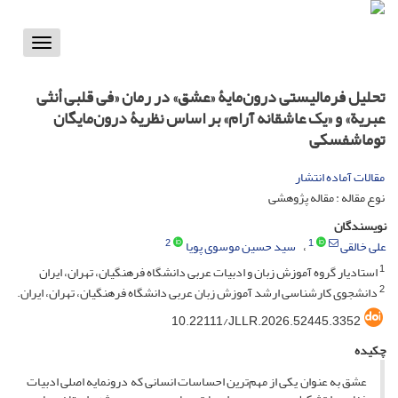
Toggle
vigation
تحلیل فرمالیستی درون‌مایۀ «عشق» در رمان «فی قلبی أنثی
عبریة» و «یک عاشقانه آرام» بر اساس نظریۀ درون‌مایگان
توماشفسکی
مقالات آماده انتشار
نوع مقاله : مقاله پژوهشی
نویسندگان
2
1
علی خالقی
سید حسین موسوی پویا
1
استادیار گروه آموزش زبان و ادبیات عربی دانشگاه فرهنگیان، تهران، ایران
2
دانشجوی کارشناسی ارشد آموزش زبان عربی دانشگاه فرهنگیان، تهران، ایران.
10.22111/JLLR.2026.52445.3352
چکیده
عشق به عنوان یکی از مهم‌ترین احساسات انسانی که درونمایه اصلی ادبیات