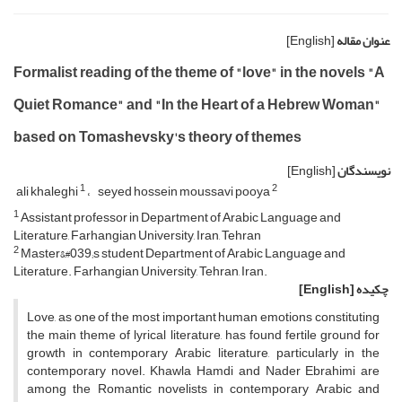
عنوان مقاله
[English]
Formalist reading of the theme of "love" in the novels "A
Quiet Romance" and "In the Heart of a Hebrew Woman"
based on Tomashevsky's theory of themes
نویسندگان
[English]
1
2
ali khaleghi
seyed hossein moussavi pooya
1
Assistant professor in Department of Arabic Language and
Literature, Farhangian University, Iran, Tehran
2
Master&#039;s student Department of Arabic Language and
Literature. Farhangian University, Tehran, Iran.
چکیده
[English]
Love, as one of the most important human emotions constituting
the main theme of lyrical literature, has found fertile ground for
growth in contemporary Arabic literature, particularly in the
contemporary novel. Khawla Hamdi and Nader Ebrahimi are
among the Romantic novelists in contemporary Arabic and