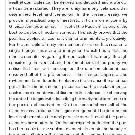
aesthetic,principles can be derived and deduced, and a work of
art can be evaluated. They are: unity, harmony, balance, order,
determined level, and perfection. In the present essay, we
provide a practical way of aesthetic criticism on a poem by
Ghaisar Aminpournamed "Throat of the Passion" as one of the
best examples of modern sonnets. This study proves that the
poet has applied all aesthetic elements in his literary creativity.
For the principle of unity, the emotional content has created a
single thought (martyr and martyrdom) which has united the
other elements. Regarding the principle of harmony, through
considering the vertical and horizontal axes of the poetry, we
notice that the poet, focusing on the emotion element, has
observed all of the proportions in the images, language, and
rhythm and form. In order to observe the balance, the poet has
put all the elements in their places so that the displacement of
each of the elements would dismantle the balance.For observing
the order, he begins with describing the martyr and terminates to
the passion of martyrdom. On the horizontal axis, all of the
elements have retained the logic arrangement.The determined
level is observed as the next principle as well, so all of the poetic
elements are moderate. On the principle of perfection, the poet
has been able to use sublime elements to create the beauty of
the poem. Studying the elements of the sonnet by means of