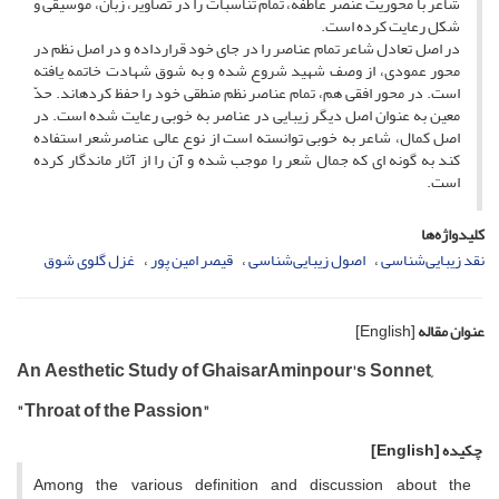
شاعر با محوریت عنصر عاطفه، تمام تناسبات را در تصاویر، زبان، موسیقی و
شکل رعایت کرده است.
در اصل تعادل شاعر تمام عناصر را در جای خود قرارداده و در اصل نظم در
محور عمودی، از وصف شهید شروع شده و به شوق شهادت خاتمه یافته
است. در محور افقی هم، تمام عناصر نظم منطقی خود را حفظ کرده­اند. حدّ
معین به عنوان اصل دیگر زیبایی در عناصر به خوبی رعایت شده است. در
اصل کمال، شاعر به خوبی توانسته است از نوع عالی عناصرشعر استفاده
کند به گونه ای که جمال شعر را موجب شده و آن را از آثار ماندگار کرده
است.
کلیدواژه‌ها
نقد زیبایی‌شناسی
اصول زیبایی‌شناسی
قیصر امین پور
غزل گلوی شوق
عنوان مقاله
[English]
An Aesthetic Study of GhaisarAminpour's Sonnet,
"Throat of the Passion"
چکیده
[English]
Among the various definition and discussion about the