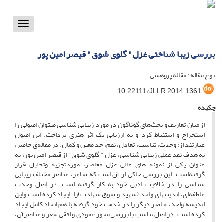
Toggle
vigation
بررسی زیبا شناختی غزل" گلوی شوق" قیصر امین پور
نوع مقاله : مقاله پژوهشی
10.22111/JLLR.2014.1361
چکیده
از میان تعاریف و بحث‌های گوناگون در مورد زیبایی شناسی می­توان اصولی را
استخراج و استنباط کرد و به ارزیابی یک اثر هنری پرداخت. این اصول
عبارتند از: وحدت، تناسب، تعادل، نظم، حد معین و کمال. در مقاله‌ی حاضر،
به هدف نقد عملی زیبایی شناسی، غزل " گلوی شوق" از قیصر امین پور، به
عنوان یکی از نمونه های عالی غزل معاصر، موردتجزیه وتحلیل قرار
گرفته‌است. این بررسی حاکی از آن است که شاعر، عناصر مختلف زیبایی
شناسی را در خلاقیت ادبی خود به کار گرفته است. در اصل وحدت
عاطفه‌ای، اندیشه­ای واحد (شهید و شوق شهادت)را ایجاد کرده است واین
اندیشه‌ واحد، عناصر دیگر را در خدمت خود گرفته با هم اتحاد کامل ایجاد
کرده است. در اصل تناسب با بررسی محور عمودی و افقی شعر و عناصرآن،